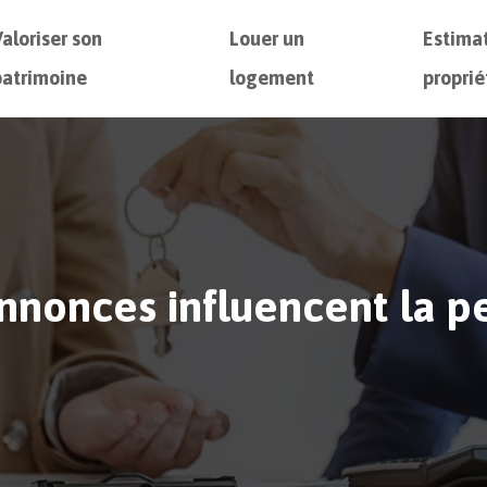
Valoriser son
Louer un
Estima
patrimoine
logement
proprié
nonces influencent la pe