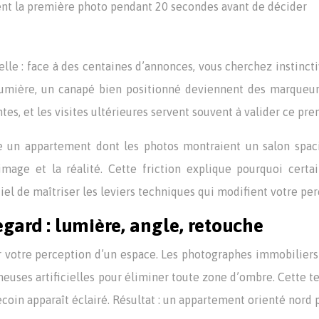
ent la première photo pendant 20 secondes avant de décider
le : face à des centaines d’annonces, vous cherchez instinct
umière, un canapé bien positionné deviennent des marqueur
ntes, et les visites ultérieures servent souvent à valider ce pr
 un appartement dont les photos montraient un salon spacie
’image et la réalité. Cette friction explique pourquoi cer
tiel de maîtriser les leviers techniques qui modifient votre per
regard : lumière, angle, retouche
er votre perception d’un espace. Les photographes immobiliers 
ineuses artificielles pour éliminer toute zone d’ombre. Cette 
coin apparaît éclairé. Résultat : un appartement orienté nord 