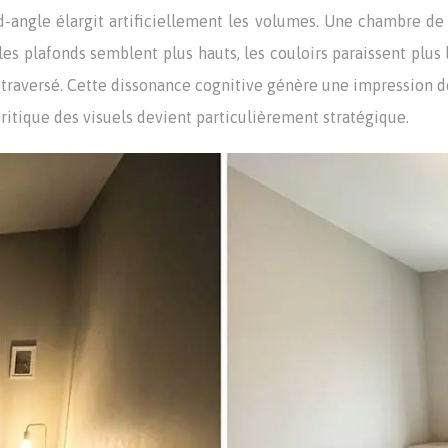
and-angle élargit artificiellement les volumes. Une chambre d
les plafonds semblent plus hauts, les couloirs paraissent plus 
 traversé. Cette dissonance cognitive génère une impression d
 critique des visuels devient particulièrement stratégique.