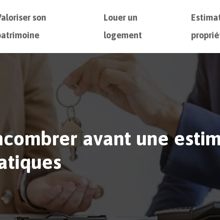
Valoriser son
Louer un
Estima
patrimoine
logement
proprié
combrer avant une estima
atiques