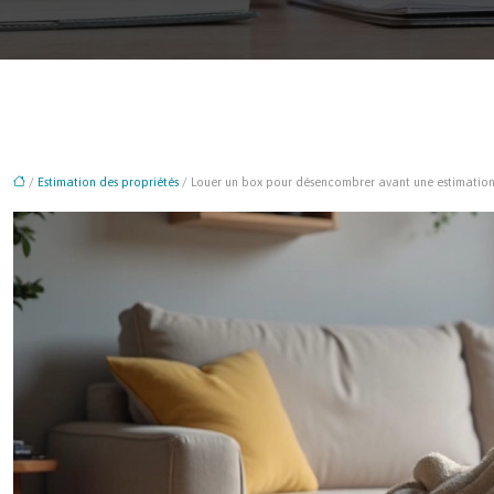
/
Estimation des propriétés
/ Louer un box pour désencombrer avant une estimation 