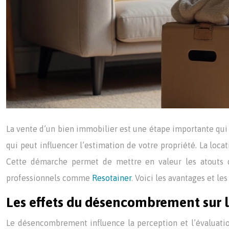
La vente d’un bien immobilier est une étape importante qui
qui peut influencer l’estimation de votre propriété. La loca
Cette démarche permet de mettre en valeur les atouts de
professionnels comme
Resotainer
. Voici les avantages et le
Les effets du désencombrement sur 
Le désencombrement influence la perception et l’évaluati